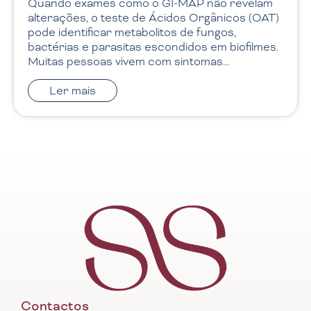
detetar. Inchaço, gases, refluxo, dor abdominal,
obstipação ou diarreia podem ser sinais de…
Ler mais
Contactos